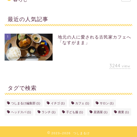
最近の人気記事
1
地元の人に愛される古民家カフェへ
「なすがまま」
3244
view
タグで検索
つしまるけ編集部
(1)
イチゴ
(1)
カフェ
(1)
サロン
(1)
ヘッドスパ
(1)
ランチ
(1)
子ども服
(1)
居酒屋
(1)
農業
(1)
2023–2026 つしまるけ