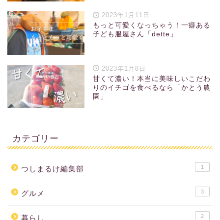
2023年1月11日
もっと可愛くなっちゃう！一癖ある
子ども服屋さん「dette」
2023年1月8日
甘くて濃い！本当に美味しいこだわ
りのイチゴを食べるなら「かとう農
園」
カテゴリー
1
つしまるけ編集部
3
グルメ
2
暮らし