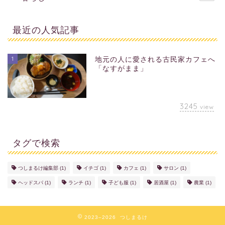
最近の人気記事
1
地元の人に愛される古民家カフェへ
「なすがまま」
3245
view
タグで検索
つしまるけ編集部
(1)
イチゴ
(1)
カフェ
(1)
サロン
(1)
ヘッドスパ
(1)
ランチ
(1)
子ども服
(1)
居酒屋
(1)
農業
(1)
2023–2026 つしまるけ